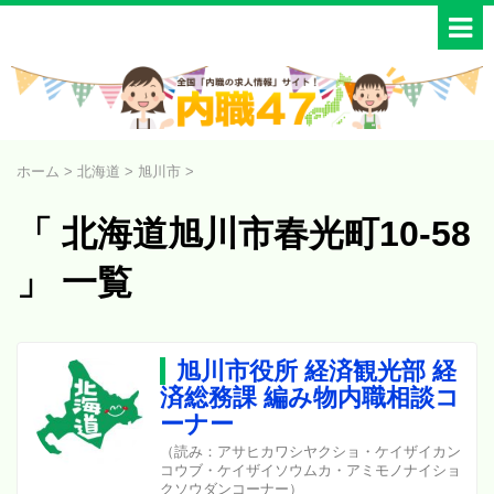
ホーム
>
北海道
>
旭川市
>
「 北海道旭川市春光町10-58
」 一覧
旭川市役所 経済観光部 経
済総務課 編み物内職相談コ
ーナー
（読み：アサヒカワシヤクショ・ケイザイカン
コウブ・ケイザイソウムカ・アミモノナイショ
クソウダンコーナー）